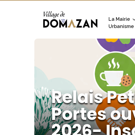
La Mairie
Urbanisme
Relais Pe
Portes ou
2026- Ins