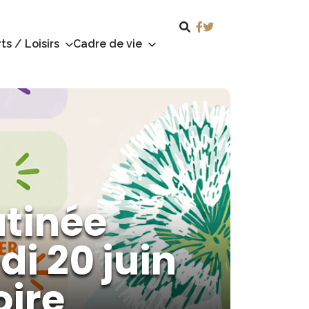
ts / Loisirs
Cadre de vie
atinée
di 20 juin
oire