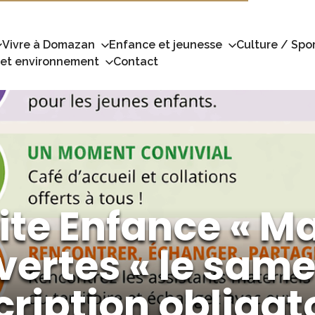
Vivre à Domazan
Enfance et jeunesse
Culture / Spor
 et environnement
Contact
tite Enfance « M
vertes « le same
cription obligat