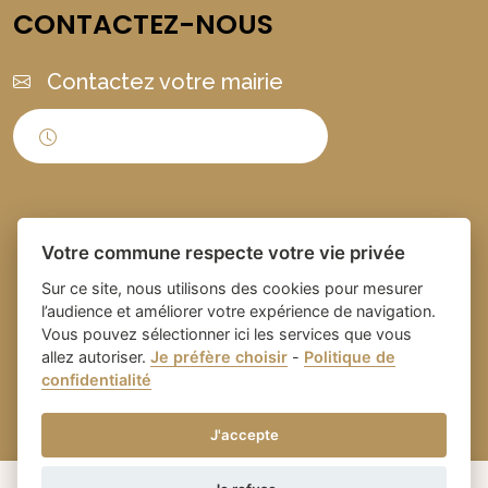
CONTACTEZ-NOUS
Contactez votre mairie
Horaires d'ouverture
Votre commune respecte votre vie privée
Sur ce site, nous utilisons des cookies pour mesurer
l’audience et améliorer votre expérience de navigation.
Vous pouvez sélectionner ici les services que vous
Place du village la solution web
- Commune de
allez autoriser.
Je préfère choisir
-
Politique de
confidentialité
et appli des collectivités
Domazan
-
Gestion des cookies
J'accepte