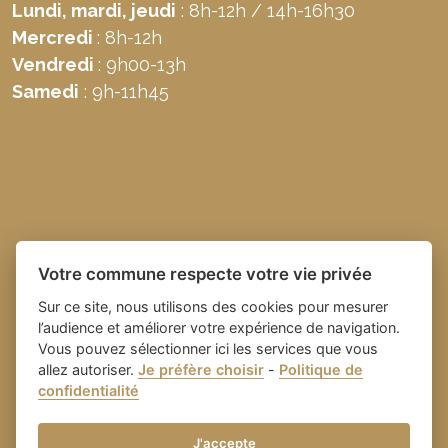
Lundi, mardi, jeudi
: 8h-12h / 14h-16h30
Mercredi
: 8h-12h
Vendredi
: 9h00-13h
Samedi
: 9h-11h45
Votre commune respecte votre vie privée
Sur ce site, nous utilisons des cookies pour mesurer
l’audience et améliorer votre expérience de navigation.
Vous pouvez sélectionner ici les services que vous
allez autoriser.
Je préfère choisir
-
Politique de
Place du village la solution web
- Commune de
confidentialité
et appli des collectivités
Domazan
-
Gestion des cookies
J'accepte