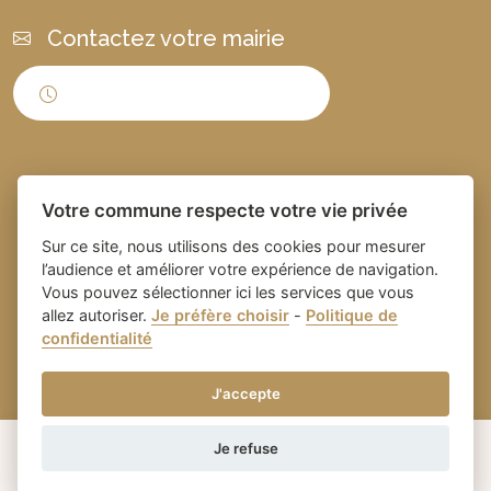
Contactez votre mairie
Horaires d'ouverture
Votre commune respecte votre vie privée
Sur ce site, nous utilisons des cookies pour mesurer
l’audience et améliorer votre expérience de navigation.
Vous pouvez sélectionner ici les services que vous
Place du village la solution web
- Commune de
allez autoriser.
Je préfère choisir
-
Politique de
confidentialité
et appli des collectivités
Domazan
-
Gestion des cookies
J'accepte
Je refuse