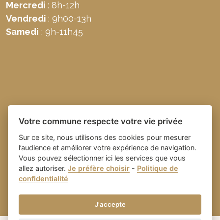
Mercredi
: 8h-12h
Vendredi
: 9h00-13h
Samedi
: 9h-11h45
Votre commune respecte votre vie privée
Sur ce site, nous utilisons des cookies pour mesurer
l’audience et améliorer votre expérience de navigation.
Vous pouvez sélectionner ici les services que vous
allez autoriser.
Je préfère choisir
-
Politique de
Place du village la solution web
- Commune de
confidentialité
et appli des collectivités
Domazan
-
Gestion des cookies
J'accepte