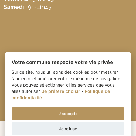
Samedi
: 9h-11h45
Votre commune respecte votre vie privée
Sur ce site, nous utilisons des cookies pour mesurer
l’audience et améliorer votre expérience de navigation.
Vous pouvez sélectionner ici les services que vous
allez autoriser.
Je préfère choisir
-
Politique de
Place du village la solution web
- Commune de
confidentialité
et appli des collectivités
Domazan
-
Gestion des cookies
J'accepte
Je refuse