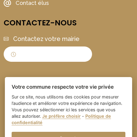
Contact élus
CONTACTEZ-NOUS
Contactez votre mairie
Horaires d'ouverture
Votre commune respecte votre vie privée
Sur ce site, nous utilisons des cookies pour mesurer
l’audience et améliorer votre expérience de navigation.
Vous pouvez sélectionner ici les services que vous
Place du village la solution web
- Commune de
allez autoriser.
Je préfère choisir
-
Politique de
confidentialité
et appli des collectivités
Domazan
-
Gestion des cookies