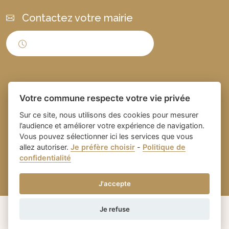
Contactez votre mairie
Horaires d'ouverture
Votre commune respecte votre vie privée
Sur ce site, nous utilisons des cookies pour mesurer
l’audience et améliorer votre expérience de navigation.
Vous pouvez sélectionner ici les services que vous
Place du village la solution web
- Commune de
allez autoriser.
Je préfère choisir
-
Politique de
confidentialité
et appli des collectivités
Domazan
-
Gestion des cookies
J'accepte
Je refuse