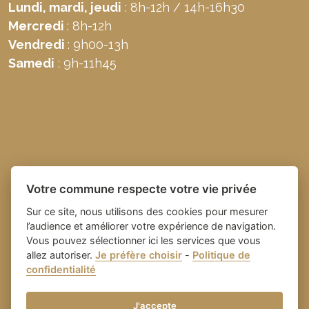
Lundi, mardi, jeudi
: 8h-12h / 14h-16h30
Mercredi
: 8h-12h
Vendredi
: 9h00-13h
Samedi
: 9h-11h45
Votre commune respecte votre vie privée
Sur ce site, nous utilisons des cookies pour mesurer
l’audience et améliorer votre expérience de navigation.
Vous pouvez sélectionner ici les services que vous
allez autoriser.
Je préfère choisir
-
Politique de
Place du village la solution web
- Commune de
confidentialité
et appli des collectivités
Domazan
-
Gestion des cookies
J'accepte