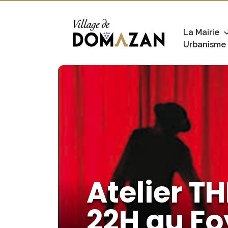
La Mairie
Urbanisme
Atelier T
22H au Fo