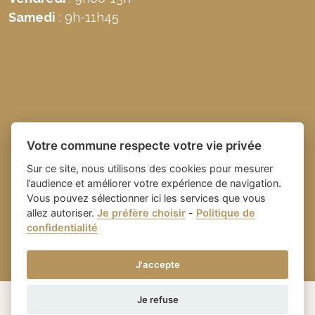
Samedi
: 9h-11h45
Votre commune respecte votre vie privée
Sur ce site, nous utilisons des cookies pour mesurer
l’audience et améliorer votre expérience de navigation.
Vous pouvez sélectionner ici les services que vous
allez autoriser.
Je préfère choisir
-
Politique de
Place du village la solution web
- Commune de
confidentialité
et appli des collectivités
Domazan
-
Gestion des cookies
J'accepte
Je refuse