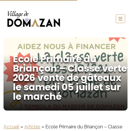
Ecole Primaire du
Briançon – Classe verte
2026 vente de gâteaux
le samedi 05 juillet sur
le marché
Accueil
»
Articles
»
Ecole Primaire du Briançon – Classe