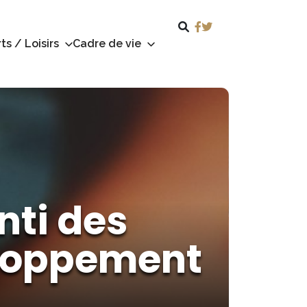
ts / Loisirs
Cadre de vie
nti des
eloppement