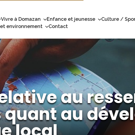
Vivre à Domazan
Enfance et jeunesse
Culture / Spor
 et environnement
Contact
elative au resse
s quant au dév
e local