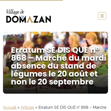
Erratum SE DIS QUE n°
868 – Marché du mardi
absence du stand de
légumes le 20 août et
non le 20 septembre
Accueil
»
Articles
»
Erratum SE DIS QUE n° 868 – Marché