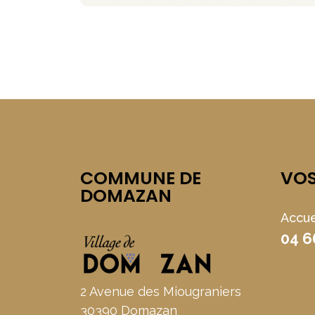
COMMUNE DE
VO
DOMAZAN
Accue
04 6
2 Avenue des Miougraniers
30390 Domazan