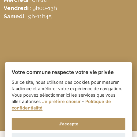
Vendredi
: 9h00-13h
Samedi
: 9h-11h45
Votre commune respecte votre vie privée
Sur ce site, nous utilisons des cookies pour mesurer
l’audience et améliorer votre expérience de navigation.
Vous pouvez sélectionner ici les services que vous
allez autoriser.
Je préfère choisir
-
Politique de
Place du village la solution web
- Commune de
confidentialité
et appli des collectivités
Domazan
-
Gestion des cookies
J'accepte