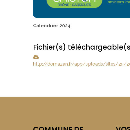
Calendrier 2024
Fichier(s) téléchargeable(
http://domazan.fr/app/uploads/sites/25/
COMMUNE DE
VO