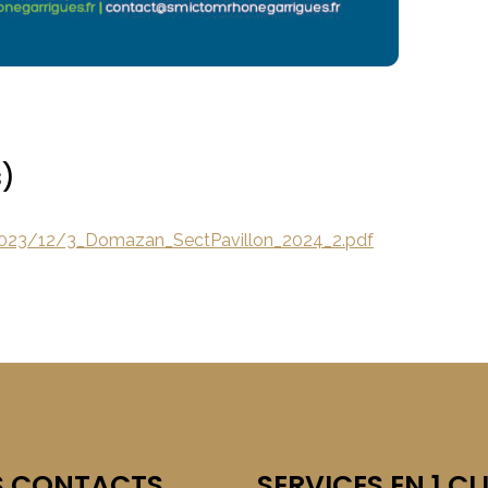
s)
2023/12/3_Domazan_SectPavillon_2024_2.pdf
S CONTACTS
SERVICES EN 1 CL