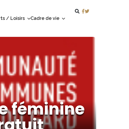
ts / Loisirs
Cadre de vie
se féminine
ratuit