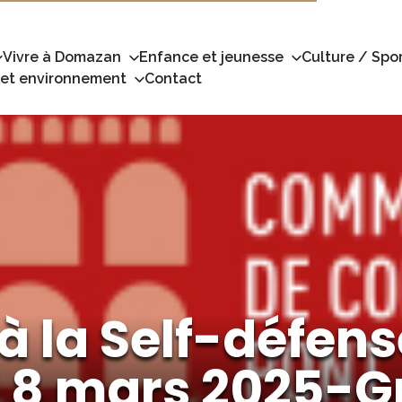
Vivre à Domazan
Enfance et jeunesse
Culture / Spor
 et environnement
Contact
 à la Self-défen
 8 mars 2025-G