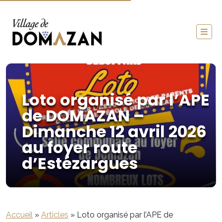
Loto organisé par l’APE
de DOMAZAN –
Dimanche 12 avril 2026
au foyer route
d’Estézargues
Accueil
»
Articles
»
Loto organisé par l’APE de