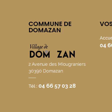
COMMUNE DE
VO
DOMAZAN
Accue
04 6
2 Avenue des Miougraniers
30390 Domazan
04 66 57 03 28
Tél :