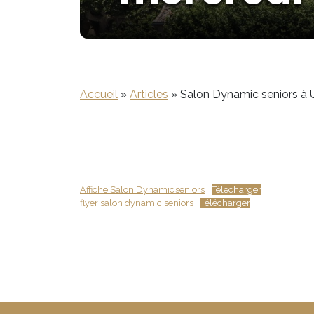
Accueil
»
Articles
»
Salon Dynamic seniors à U
Affiche Salon Dynamic’seniors
Télécharger
flyer salon dynamic seniors
Télécharger