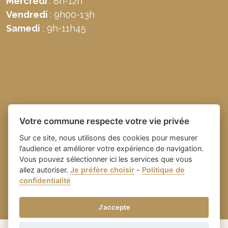
Mercredi
: 8h-12h
Vendredi
: 9h00-13h
Samedi
: 9h-11h45
Votre commune respecte votre vie privée
Sur ce site, nous utilisons des cookies pour mesurer
l’audience et améliorer votre expérience de navigation.
Vous pouvez sélectionner ici les services que vous
allez autoriser.
Je préfère choisir
-
Politique de
Place du village la solution web
- Commune de
confidentialité
et appli des collectivités
Domazan
-
Gestion des cookies
J'accepte