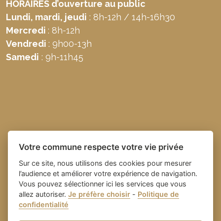
HORAIRES d’ouverture au public
Lundi, mardi, jeudi
: 8h-12h / 14h-16h30
Mercredi
: 8h-12h
Vendredi
: 9h00-13h
Samedi
: 9h-11h45
Votre commune respecte votre vie privée
Sur ce site, nous utilisons des cookies pour mesurer
l’audience et améliorer votre expérience de navigation.
Vous pouvez sélectionner ici les services que vous
allez autoriser.
Je préfère choisir
-
Politique de
Place du village la solution web
- Commune de
confidentialité
et appli des collectivités
Domazan
-
Gestion des cookies