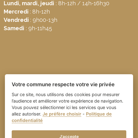
Lundi, mardi, jeudi
: 8h-12h / 14h-16h30
Mercredi
: 8h-12h
Vendredi
: 9h00-13h
Samedi
: 9h-11h45
Votre commune respecte votre vie privée
Sur ce site, nous utilisons des cookies pour mesurer
l’audience et améliorer votre expérience de navigation.
Vous pouvez sélectionner ici les services que vous
allez autoriser.
Je préfère choisir
-
Politique de
Place du village la solution web
- Commune de
confidentialité
et appli des collectivités
Domazan
-
Gestion des cookies
J'accepte