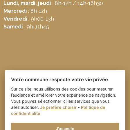
Lundi, mardi, jeudi
: 8h-12h / 14h-16h30
Mercredi
: 8h-12h
Vendredi
: 9h00-13h
Samedi
: 9h-11h45
Votre commune respecte votre vie privée
Sur ce site, nous utilisons des cookies pour mesurer
l’audience et améliorer votre expérience de navigation.
Vous pouvez sélectionner ici les services que vous
allez autoriser.
Je préfère choisir
-
Politique de
Place du village la solution web
- Commune de
confidentialité
et appli des collectivités
Domazan
-
Gestion des cookies
J'accepte