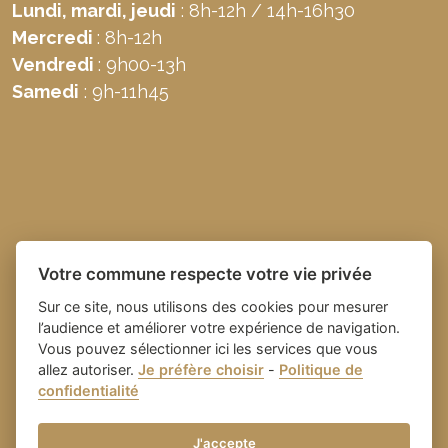
Lundi, mardi, jeudi
: 8h-12h / 14h-16h30
Mercredi
: 8h-12h
Vendredi
: 9h00-13h
Samedi
: 9h-11h45
Votre commune respecte votre vie privée
Sur ce site, nous utilisons des cookies pour mesurer
l’audience et améliorer votre expérience de navigation.
Vous pouvez sélectionner ici les services que vous
allez autoriser.
Je préfère choisir
-
Politique de
Place du village la solution web
- Commune de
confidentialité
et appli des collectivités
Domazan
-
Gestion des cookies
J'accepte